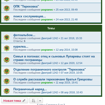
ОПК "Тереховка"
Последнее сообщение
pogranec
«
25 ноя 2013, 09:49
поиск сослуживцев...
Последнее сообщение
pogranec
«
24 ноя 2013, 21:48
Темы
фотоальбом...
Последнее сообщение
Дмитрий 1242
«
21 окт 2018, 15:33
Ответы:
6
курилка...
Последнее сообщение
pogranec
«
12 апр 2014, 15:08
Семья в погонах: отец и сыновья Лупаревы стоят на
страже госграницы
Последнее сообщение
Дмитрий 1242
«
12 дек 2020, 12:54
Отделение пограничного контроля "Тереховка"
Последнее сообщение
Дмитрий 1242
«
07 ноя 2019, 10:05
О службе рассказали тереховчане братья Грицковы
Последнее сообщение
pogranec
«
11 мар 2019, 19:41
Пограничный наряд...
Последнее сообщение
Дмитрий 1242
«
08 апр 2018, 10:43
Новая тема
6 тем • Страница
1
из
1