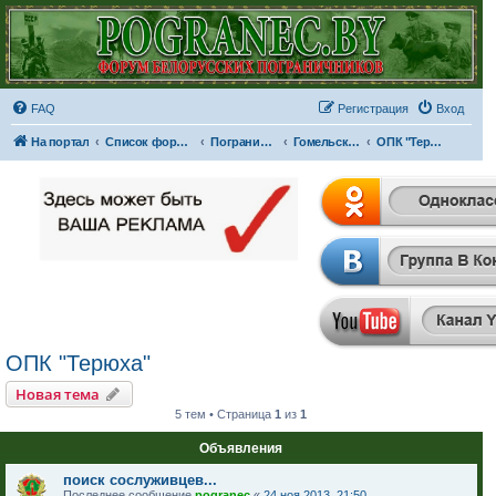
FAQ
Регистрация
Вход
На портал
Список форумов
Пограничные отряды и части
Гомельская пограничная группа
ОПК "Терюха"
ОПК "Терюха"
Новая тема
5 тем • Страница
1
из
1
Объявления
поиск сослуживцев...
Последнее сообщение
pogranec
«
24 ноя 2013, 21:50