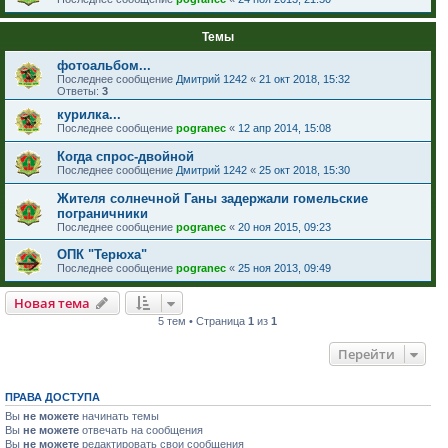
Темы
фотоальбом...
Последнее сообщение
Дмитрий 1242
«
21 окт 2018, 15:32
Ответы:
3
курилка...
Последнее сообщение
pogranec
«
12 апр 2014, 15:08
Когда спрос-двойной
Последнее сообщение
Дмитрий 1242
«
25 окт 2018, 15:30
Жителя солнечной Ганы задержали гомельские
пограничники
Последнее сообщение
pogranec
«
20 ноя 2015, 09:23
ОПК "Терюха"
Последнее сообщение
pogranec
«
25 ноя 2013, 09:49
Новая тема
5 тем • Страница
1
из
1
Перейти
ПРАВА ДОСТУПА
Вы
не можете
начинать темы
Вы
не можете
отвечать на сообщения
Вы
не можете
редактировать свои сообщения