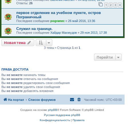
Ответы:
26
1
2
3
4
первое отделение на учебном пункте, остров
Пограничный
Последнее сообщение
pogranec
«
26 май 2016, 13:36
Служил на границе.
Последнее сообщение
Хайдар Махмудов
«
29 ноя 2013, 17:38
Новая тема
3 темы • Страница
1
из
1
Перейти
ПРАВА ДОСТУПА
Вы
не можете
начинать темы
Вы
не можете
отвечать на сообщения
Вы
не можете
редактировать свои сообщения
Вы
не можете
удалять свои сообщения
Вы
не можете
добавлять вложения
На портал
Список форумов
Часовой пояс:
UTC+03:00
Создано на основе
phpBB
® Forum Software © phpBB Limited
Русская поддержка phpBB
Конфиденциальность
|
Правила