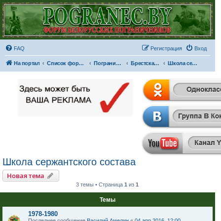
FAQ
Регистрация
Вход
На портал
Список форумов
Пограничные отряды и части
Брестская Краснознаменная пограничная группа имени Ф.Э. Дзержинского
Школа сержантского состава
Школа сержантского состава
Новая тема
3 темы • Страница
1
из
1
Темы
1978-1980
Последнее сообщение
Василий Амелин
«
04 апр 2016, 12:00