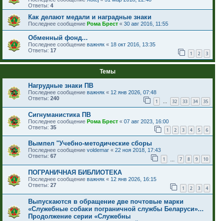
Ответы:
4
Как делают медали и наградные знаки
Последнее сообщение
Рома Брест
«
30 авг 2016, 11:55
Обменный фонд...
Последнее сообщение
важняк
«
18 окт 2016, 13:35
Ответы:
17
1
2
3
Темы
Нагрудные знаки ПВ
Последнее сообщение
важняк
«
12 янв 2026, 07:48
Ответы:
240
1
32
33
34
35
…
Сигнуманистика ПВ
Последнее сообщение
Рома Брест
«
07 авг 2023, 16:00
Ответы:
35
1
2
3
4
5
6
Вымпел "Учебно-методические сборы
Последнее сообщение
voldemar
«
22 ноя 2018, 17:43
Ответы:
67
1
7
8
9
10
…
ПОГРАНИЧНАЯ БИБЛИОТЕКА
Последнее сообщение
важняк
«
12 янв 2026, 16:15
Ответы:
27
1
2
3
4
Выпускаются в обращение две почтовые марки
«Служебные собаки пограничной службы Беларуси»...
Продолжение серии «Служебны