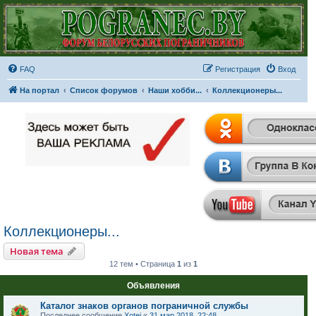
FAQ
Регистрация
Вход
На портал
Список форумов
Наши хобби...
Коллекционеры...
Коллекционеры...
Новая тема
12 тем • Страница
1
из
1
Объявления
Каталог знаков органов пограничной службы
Последнее сообщение
Xotej
«
31 мар 2018, 22:48