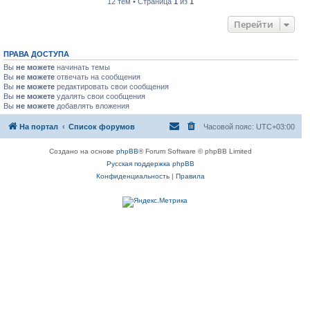
12 тем • Страница
1
из
1
Перейти
ПРАВА ДОСТУПА
Вы
не можете
начинать темы
Вы
не можете
отвечать на сообщения
Вы
не можете
редактировать свои сообщения
Вы
не можете
удалять свои сообщения
Вы
не можете
добавлять вложения
На портал
Список форумов
Часовой пояс:
UTC+03:00
Создано на основе
phpBB
® Forum Software © phpBB Limited
Русская поддержка phpBB
Конфиденциальность
|
Правила