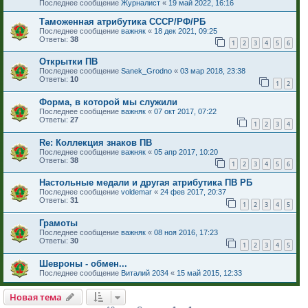
Последнее сообщение
Журналист
«
19 май 2022, 16:16
Таможенная атрибутика СССР/РФ/РБ
Последнее сообщение
важняк
«
18 дек 2021, 09:25
Ответы:
38
1
2
3
4
5
6
Открытки ПВ
Последнее сообщение
Sanek_Grodno
«
03 мар 2018, 23:38
Ответы:
10
1
2
Форма, в которой мы служили
Последнее сообщение
важняк
«
07 окт 2017, 07:22
Ответы:
27
1
2
3
4
Re: Коллекция знаков ПВ
Последнее сообщение
важняк
«
05 апр 2017, 10:20
Ответы:
38
1
2
3
4
5
6
Настольные медали и другая атрибутика ПВ РБ
Последнее сообщение
voldemar
«
24 фев 2017, 20:37
Ответы:
31
1
2
3
4
5
Грамоты
Последнее сообщение
важняк
«
08 ноя 2016, 17:23
Ответы:
30
1
2
3
4
5
Шевроны - обмен...
Последнее сообщение
Виталий 2034
«
15 май 2015, 12:33
Новая тема