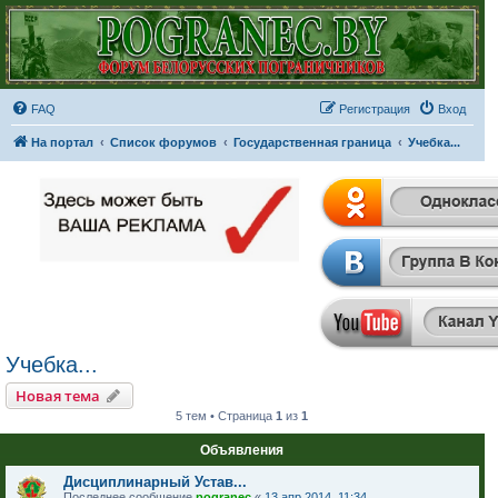
FAQ
Регистрация
Вход
На портал
Список форумов
Государственная граница
Учебка...
Учебка...
Новая тема
5 тем • Страница
1
из
1
Объявления
Дисциплинарный Устав...
Последнее сообщение
pogranec
«
13 апр 2014, 11:34