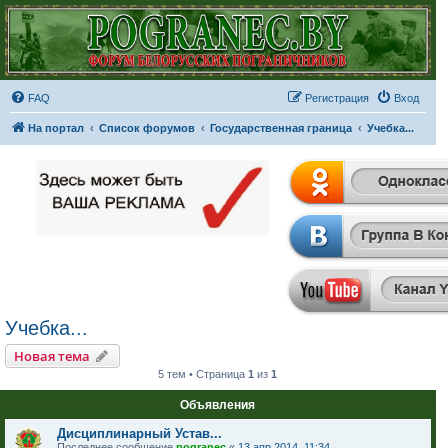
FAQ
Регистрация
Вход
На портал
Список форумов
Государственная граница
Учебка...
Учебка...
Новая тема
5 тем • Страница
1
из
1
Объявления
Дисциплинарный Устав...
Последнее сообщение
pogranec
«
13 апр 2014, 11:34