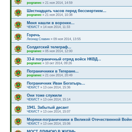
pogranec
»
21 ноя 2014, 14:59
Шестнадцать часов перед бессмертием...
pogranec
»
21 ноя 2014, 10:38
Меня нашли в воронке...
ЧЕКИСТ
»
14 ноя 2014, 11:33
Горечь
Леонид Славин
»
09 ноя 2014, 13:55
Солдатский телеграф...
pogranec
»
05 ноя 2014, 12:00
33-й пограничный отряд войск НКВД...
pogranec
»
10 окт 2014, 09:26
Пограничники в Тегеране...
pogranec
»
21 сен 2014, 20:49
Пограничник Иван Богатырь...
ЧЕКИСТ
»
13 сен 2014, 15:36
Они тоже служили
ЧЕКИСТ
»
13 сен 2014, 15:14
1941. Забытый десант
ЧЕКИСТ
»
13 сен 2014, 15:07
Моряки-пограничники в Великой Отечественной Войне
ЧЕКИСТ
»
13 сен 2014, 15:06
МОСТ ДЛИНОЮ В ЖИЗНЬ