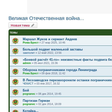
Великая Отечественная война...
Новая тема
ТЕМЫ
Маршал Жуков и сержант Авдеев
Рома Брест
»
27 мар 2025, 10:46
Большой подвиг маленькой заставы
замполит
»
12 май 2022, 13:56
«Боевой расчёт 41-го»- неизвестные факты подвига б
admin
»
05 июл 2021, 15:36
Оборона пограничниками города Ленинграда
Рома Брест
»
09 фев 2018, 11:42
В Лесозаводске перезахоронили останки пограничник
ЧЕКИСТ
»
03 янв 2017, 16:32
Бой
pogranec
»
08 дек 2014, 19:45
Партизан Герман
pogranec
»
02 дек 2014, 18:09
Котейка...