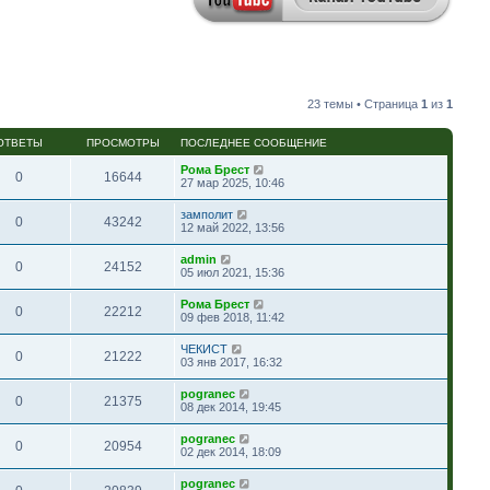
23 темы • Страница
1
из
1
ОТВЕТЫ
ПРОСМОТРЫ
ПОСЛЕДНЕЕ СООБЩЕНИЕ
Рома Брест
0
16644
27 мар 2025, 10:46
замполит
0
43242
12 май 2022, 13:56
admin
0
24152
05 июл 2021, 15:36
Рома Брест
0
22212
09 фев 2018, 11:42
ЧЕКИСТ
0
21222
03 янв 2017, 16:32
pogranec
0
21375
08 дек 2014, 19:45
pogranec
0
20954
02 дек 2014, 18:09
pogranec