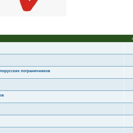
елорусских пограничников
ов