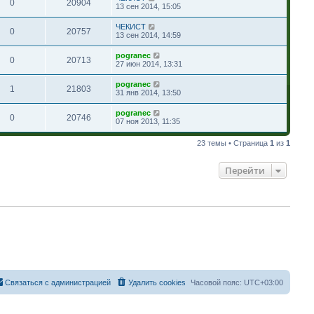
0
20904
13 сен 2014, 15:05
ЧЕКИСТ
0
20757
13 сен 2014, 14:59
pogranec
0
20713
27 июн 2014, 13:31
pogranec
1
21803
31 янв 2014, 13:50
pogranec
0
20746
07 ноя 2013, 11:35
23 темы • Страница
1
из
1
Перейти
Связаться с администрацией
Удалить cookies
Часовой пояс:
UTC+03:00