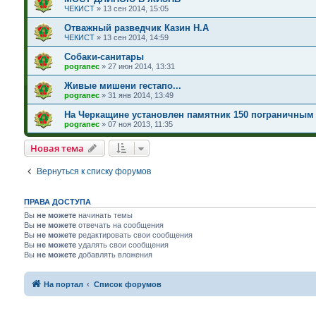
ЧЕКИСТ
»
13 сен 2014, 15:05
Отважный разведчик Казин Н.А
ЧЕКИСТ
»
13 сен 2014, 14:59
Собаки-санитары
pogranec
»
27 июн 2014, 13:31
Живые мишени гестапо...
pogranec
»
31 янв 2014, 13:49
На Черкащине установлен памятник 150 пограничным
pogranec
»
07 ноя 2013, 11:35
Новая тема
Вернуться к списку форумов
ПРАВА ДОСТУПА
Вы
не можете
начинать темы
Вы
не можете
отвечать на сообщения
Вы
не можете
редактировать свои сообщения
Вы
не можете
удалять свои сообщения
Вы
не можете
добавлять вложения
На портал
Список форумов