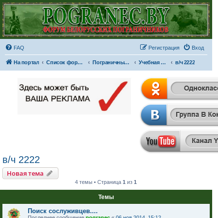
FAQ
Регистрация
Вход
На портал
Список форумов
Пограничные отряды и части
Учебная часть младшего командного состава Западного пограничного округа...
в/ч 2222
в/ч 2222
Новая тема
4 темы • Страница
1
из
1
Темы
Поиск сослуживцев....
Последнее сообщение
pogranec
«
06 ноя 2014, 15:12