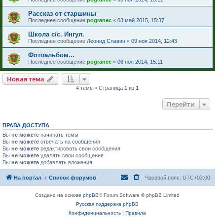
Рассказ от старшины
Последнее сообщение
pogranec
«
03 май 2015, 15:37
Школа с/с. Ингул.
Последнее сообщение
Леонид Славин
«
09 ноя 2014, 12:43
Фотоальбом...
Последнее сообщение
pogranec
«
06 ноя 2014, 15:11
Новая тема
4 темы • Страница
1
из
1
Перейти
ПРАВА ДОСТУПА
Вы
не можете
начинать темы
Вы
не можете
отвечать на сообщения
Вы
не можете
редактировать свои сообщения
Вы
не можете
удалять свои сообщения
Вы
не можете
добавлять вложения
На портал
Список форумов
Часовой пояс:
UTC+03:00
Создано на основе
phpBB
® Forum Software © phpBB Limited
Русская поддержка phpBB
Конфиденциальность
|
Правила