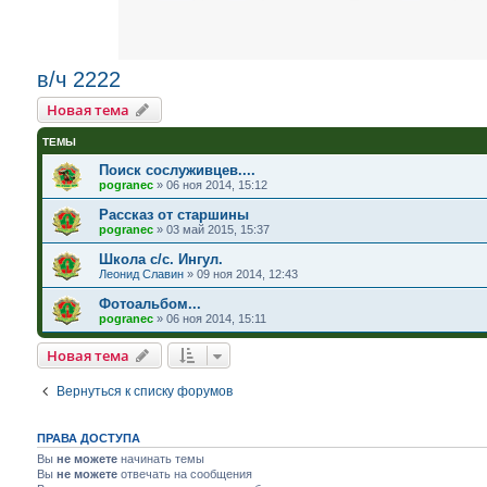
в/ч 2222
Новая тема
ТЕМЫ
Поиск сослуживцев....
pogranec
»
06 ноя 2014, 15:12
Рассказ от старшины
pogranec
»
03 май 2015, 15:37
Школа с/с. Ингул.
Леонид Славин
»
09 ноя 2014, 12:43
Фотоальбом...
pogranec
»
06 ноя 2014, 15:11
Новая тема
Вернуться к списку форумов
ПРАВА ДОСТУПА
Вы
не можете
начинать темы
Вы
не можете
отвечать на сообщения