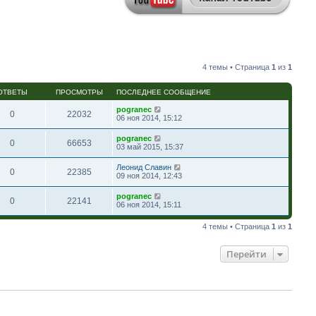
4 темы • Страница
1
из
1
ОТВЕТЫ
ПРОСМОТРЫ
ПОСЛЕДНЕЕ СООБЩЕНИЕ
pogranec
0
22032
06 ноя 2014, 15:12
pogranec
0
66653
03 май 2015, 15:37
Леонид Славин
0
22385
09 ноя 2014, 12:43
pogranec
0
22141
06 ноя 2014, 15:11
4 темы • Страница
1
из
1
Перейти