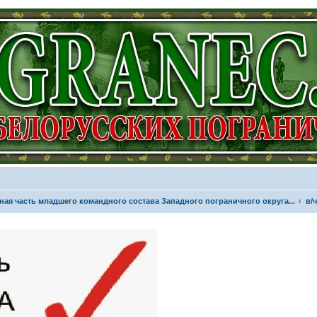
ная часть младшего командного состава Западного пограничного округа...
в/ч