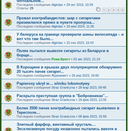
Фотоальбом...
Последнее сообщение
Algirdas
«
29 окт 2019, 10:29
Ответы:
29
1
2
3
4
5
Провал контрабандистов: шар с сигаретами
приземлился прямо в пункте пропуска...
Последнее сообщение
Algirdas
«
18 июн 2024, 11:36
У белоруса на границе проверили шины велосипеда – и
вот что там было...
Последнее сообщение
Algirdas
«
15 сен 2023, 16:43
Поляк пытался вывезти сигареты из Беларуси в
борще...
Последнее сообщение
Рома Брест
«
02 авг 2023, 21:19
В Корощине в крышах двух полуприцепов обнаружено
20 тысяч пачек сигарет...
Последнее сообщение
Журналист
«
26 апр 2023, 10:00
Papierosy ukrył w… silniku lokomotywy
Последнее сообщение
Straz Graniczna
«
28 мар 2023, 09:48
Раскрыта преступная группа в "Бобровниках"...
Последнее сообщение
Straz Graniczna
«
18 фев 2023, 12:05
Более 3500 пачек контрабандных сигарет выявлено в
Тересполе…
Последнее сообщение
Straz Graniczna
«
08 фев 2023, 15:58
Элитный фарфор, винтажный хрусталь…
Эксклюзивную посуду незаконно пытались ввезти в