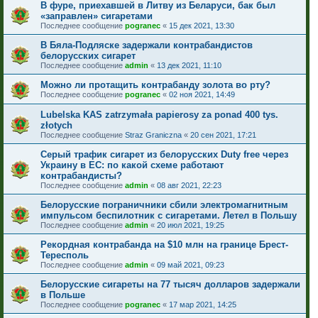
В фуре, приехавшей в Литву из Беларуси, бак был
«заправлен» сигаретами
Последнее сообщение
pogranec
«
15 дек 2021, 13:30
В Бяла-Подляске задержали контрабандистов
белорусских сигарет
Последнее сообщение
admin
«
13 дек 2021, 11:10
Можно ли протащить контрабанду золота во рту?
Последнее сообщение
pogranec
«
02 ноя 2021, 14:49
Lubelska KAS zatrzymała papierosy za ponad 400 tys.
złotych
Последнее сообщение
Straz Graniczna
«
20 сен 2021, 17:21
Серый трафик сигарет из белорусских Duty free через
Украину в ЕС: по какой схеме работают
контрабандисты?
Последнее сообщение
admin
«
08 авг 2021, 22:23
Белорусские пограничники сбили электромагнитным
импульсом беспилотник с сигаретами. Летел в Польшу
Последнее сообщение
admin
«
20 июл 2021, 19:25
Рекордная контрабанда на $10 млн на границе Брест-
Тересполь
Последнее сообщение
admin
«
09 май 2021, 09:23
Белорусские сигареты на 77 тысяч долларов задержали
в Польше
Последнее сообщение
pogranec
«
17 мар 2021, 14:25