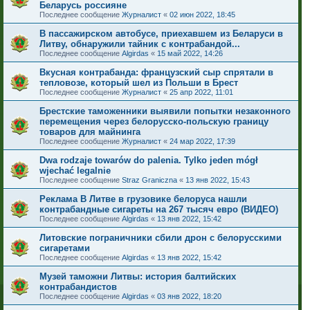
Беларусь россияне
Последнее сообщение
Журналист
«
02 июн 2022, 18:45
В пассажирском автобусе, приехавшем из Беларуси в
Литву, обнаружили тайник с контрабандой...
Последнее сообщение
Algirdas
«
15 май 2022, 14:26
Вкусная контрабанда: французский сыр спрятали в
тепловозе, который шел из Польши в Брест
Последнее сообщение
Журналист
«
25 апр 2022, 11:01
Брестские таможенники выявили попытки незаконного
перемещения через белорусско-польскую границу
товаров для майнинга
Последнее сообщение
Журналист
«
24 мар 2022, 17:39
Dwa rodzaje towarów do palenia. Tylko jeden mógł
wjechać legalnie
Последнее сообщение
Straz Graniczna
«
13 янв 2022, 15:43
Реклама В Литве в грузовике белоруса нашли
контрабандные сигареты на 267 тысяч евро (ВИДЕО)
Последнее сообщение
Algirdas
«
13 янв 2022, 15:42
Литовские пограничники сбили дрон с белорусскими
сигаретами
Последнее сообщение
Algirdas
«
13 янв 2022, 15:42
Музей таможни Литвы: история балтийских
контрабандистов
Последнее сообщение
Algirdas
«
03 янв 2022, 18:20