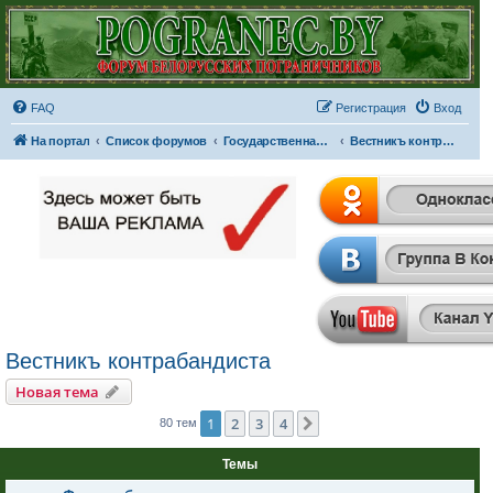
FAQ
Регистрация
Вход
На портал
Список форумов
Государственная граница
Вестникъ контрабандиста
Вестникъ контрабандиста
Новая тема
1
2
3
4
След.
80 тем
Темы