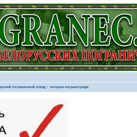
рский пограничный отряд
история погранотряда