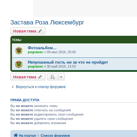
Застава Роза Люксембург
Новая тема
ТЕМЫ
Фотоальбом...
pogranec
»
09 июл 2016, 20:00
Непрошеный гость ни за что не пройдет
pogranec
»
30 май 2015, 13:53
Новая тема
Вернуться к списку форумов
ПРАВА ДОСТУПА
Вы
не можете
начинать темы
Вы
не можете
отвечать на сообщения
Вы
не можете
редактировать свои сообщения
Вы
не можете
удалять свои сообщения
Вы
не можете
добавлять вложения
На портал
Список форумов