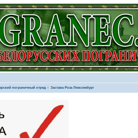
рский пограничный отряд
Застава Роза Люксембург