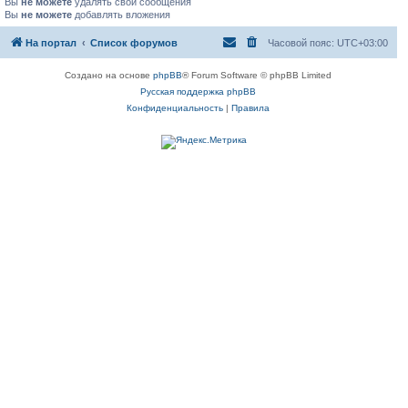
Вы
не можете
удалять свои сообщения
Вы
не можете
добавлять вложения
На портал
Список форумов
Часовой пояс:
UTC+03:00
Создано на основе
phpBB
® Forum Software © phpBB Limited
Русская поддержка phpBB
Конфиденциальность
|
Правила