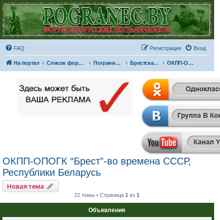
FAQ
Регистрация
Вход
На портал
Список форумов
Пограничные отряды и части
Брестская Краснознаменная пограничная группа имени Ф.Э. Дзержинского
ОКПП-ОПОГК “Брест”-во времена СССР, Республики Беларусь
ОКПП-ОПОГК “Брест”-во времена СССР,
Республики Беларусь
Новая тема
22 темы • Страница
1
из
1
Объявления