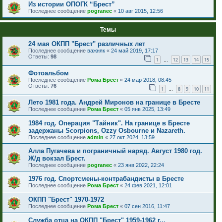
Из истории ОПОГК “Брест”
Последнее сообщение
pogranec
«
10 авг 2015, 12:56
Темы
24 мая ОКПП "Брест" различных лет
Последнее сообщение
важняк
«
24 май 2019, 17:17
Ответы:
98
1
12
13
14
15
…
Фотоальбом
Последнее сообщение
Рома Брест
«
24 мар 2018, 08:45
Ответы:
76
1
8
9
10
11
…
Лето 1981 года. Андрей Миронов на границе в Бресте
Последнее сообщение
Рома Брест
«
05 янв 2025, 13:49
1984 год. Операция "Тайник". На границе в Бресте
задержаны Scorpions, Ozzy Osbourne и Nazareth.
Последнее сообщение
admin
«
27 окт 2024, 13:59
Алла Пугачева и пограничный наряд. Август 1980 год.
Ж/д вокзал Брест.
Последнее сообщение
pogranec
«
23 янв 2022, 22:24
1976 год. Спортсмены-контрабандисты в Бресте
Последнее сообщение
Рома Брест
«
24 фев 2021, 12:01
ОКПП "Брест" 1970-1972
Последнее сообщение
Рома Брест
«
07 сен 2016, 11:47
Служба отца на ОКПП "Брест" 1959-1962 г...