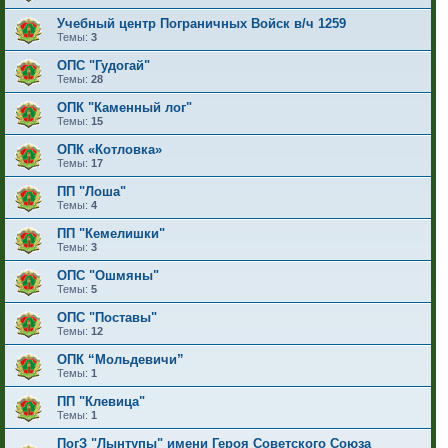
Учебный центр Пограничных Войск в/ч 1259
Темы:
3
ОПС "Гудогай"
Темы:
28
ОПК "Каменный лог"
Темы:
15
ОПК «Котловка»
Темы:
17
ПП "Лоша"
Темы:
4
ПП "Кемелишки"
Темы:
3
ОПС "Ошмяны"
Темы:
5
ОПС "Поставы"
Темы:
12
ОПК “Мольдевичи”
Темы:
1
ПП "Клевица"
Темы:
1
ПогЗ "Лынтупы" имени Героя Советского Союза