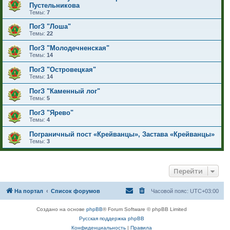
Пустельникова
Темы:
7
ПогЗ "Лоша"
Темы:
22
ПогЗ "Молодечненская"
Темы:
14
ПогЗ "Островецкая"
Темы:
14
ПогЗ "Каменный лог"
Темы:
5
ПогЗ "Ярево"
Темы:
4
Пограничный пост «Крейванцы», Застава «Крейванцы»
Темы:
3
Перейти
На портал
Список форумов
Часовой пояс:
UTC+03:00
Создано на основе
phpBB
® Forum Software © phpBB Limited
Русская поддержка phpBB
Конфиденциальность
|
Правила