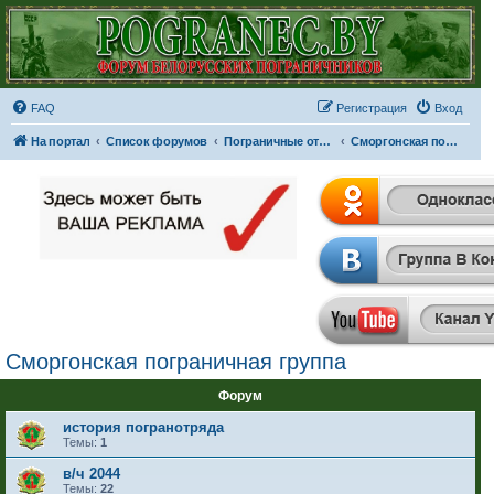
FAQ
Регистрация
Вход
На портал
Список форумов
Пограничные отряды и части
Сморгонская пограничная группа
Сморгонская пограничная группа
Форум
история погранотряда
Темы:
1
в/ч 2044
Темы:
22