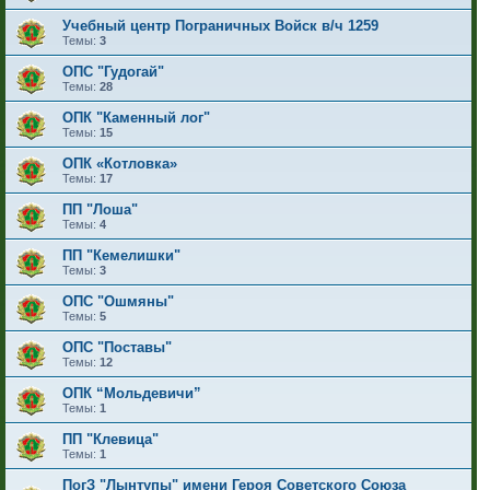
Учебный центр Пограничных Войск в/ч 1259
Темы:
3
ОПС "Гудогай"
Темы:
28
ОПК "Каменный лог"
Темы:
15
ОПК «Котловка»
Темы:
17
ПП "Лоша"
Темы:
4
ПП "Кемелишки"
Темы:
3
ОПС "Ошмяны"
Темы:
5
ОПС "Поставы"
Темы:
12
ОПК “Мольдевичи”
Темы:
1
ПП "Клевица"
Темы:
1
ПогЗ "Лынтупы" имени Героя Советского Союза