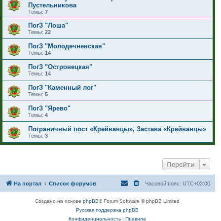
Пустельникова
Темы:
7
ПогЗ "Лоша"
Темы:
22
ПогЗ "Молодечненская"
Темы:
14
ПогЗ "Островецкая"
Темы:
14
ПогЗ "Каменный лог"
Темы:
5
ПогЗ "Ярево"
Темы:
4
Пограничный пост «Крейванцы», Застава «Крейванцы»
Темы:
3
Перейти
На портал
Список форумов
Часовой пояс:
UTC+03:00
Создано на основе
phpBB
® Forum Software © phpBB Limited
Русская поддержка phpBB
Конфиденциальность
|
Правила