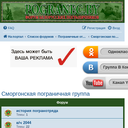
FAQ
Регистрация
Вход
На портал
Список форумов
Пограничные отряды и части
Сморгонская пограничная группа
Сморгонская пограничная группа
Форум
история погранотряда
Темы:
1
в/ч 2044
Темы:
22