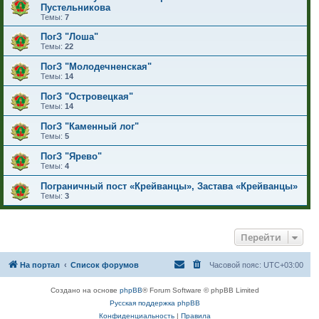
Пустельникова
Темы:
7
ПогЗ "Лоша"
Темы:
22
ПогЗ "Молодечненская"
Темы:
14
ПогЗ "Островецкая"
Темы:
14
ПогЗ "Каменный лог"
Темы:
5
ПогЗ "Ярево"
Темы:
4
Пограничный пост «Крейванцы», Застава «Крейванцы»
Темы:
3
Перейти
На портал
Список форумов
Часовой пояс:
UTC+03:00
Создано на основе
phpBB
® Forum Software © phpBB Limited
Русская поддержка phpBB
Конфиденциальность
|
Правила