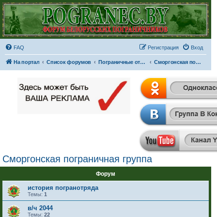
FAQ
Регистрация
Вход
На портал
Список форумов
Пограничные отряды и части
Сморгонская пограничная группа
Сморгонская пограничная группа
Форум
история погранотряда
Темы:
1
в/ч 2044
Темы:
22