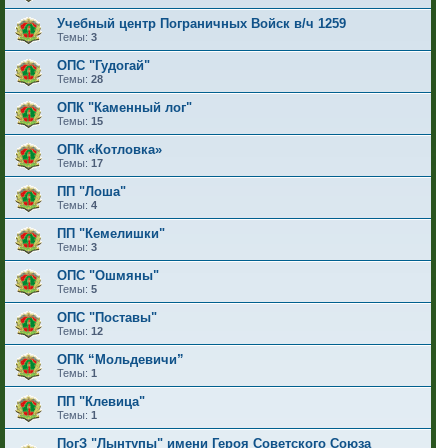
Учебный центр Пограничных Войск в/ч 1259
Темы:
3
ОПС "Гудогай"
Темы:
28
ОПК "Каменный лог"
Темы:
15
ОПК «Котловка»
Темы:
17
ПП "Лоша"
Темы:
4
ПП "Кемелишки"
Темы:
3
ОПС "Ошмяны"
Темы:
5
ОПС "Поставы"
Темы:
12
ОПК “Мольдевичи”
Темы:
1
ПП "Клевица"
Темы:
1
ПогЗ "Лынтупы" имени Героя Советского Союза