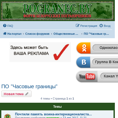
FAQ
Регистрация
Вход
На портал
Список форумов
Общественные организации и объединения
ПО "Часовые границы"
ПО "Часовые границы"
Новая тема
4 темы • Страница
1
из
1
Темы
Почтили память воина-интернационалиста...
Последнее сообщение
pogranec
«
13 дек 2017, 11:21