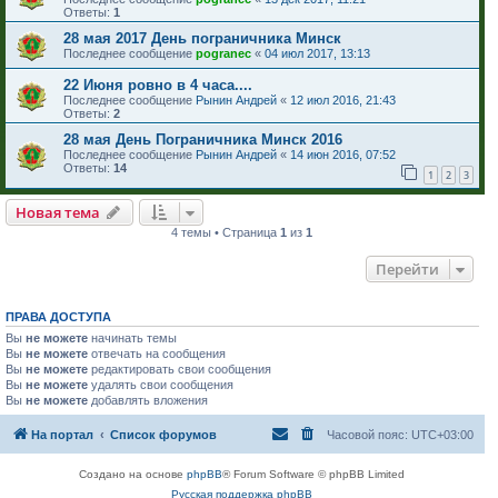
Ответы:
1
28 мая 2017 День пограничника Минск
Последнее сообщение
pogranec
«
04 июл 2017, 13:13
22 Июня ровно в 4 часа....
Последнее сообщение
Рынин Андрей
«
12 июл 2016, 21:43
Ответы:
2
28 мая День Пограничника Минск 2016
Последнее сообщение
Рынин Андрей
«
14 июн 2016, 07:52
Ответы:
14
1
2
3
Новая тема
4 темы • Страница
1
из
1
Перейти
ПРАВА ДОСТУПА
Вы
не можете
начинать темы
Вы
не можете
отвечать на сообщения
Вы
не можете
редактировать свои сообщения
Вы
не можете
удалять свои сообщения
Вы
не можете
добавлять вложения
На портал
Список форумов
Часовой пояс:
UTC+03:00
Создано на основе
phpBB
® Forum Software © phpBB Limited
Русская поддержка phpBB