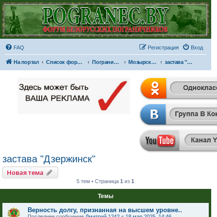
FAQ
Регистрация
Вход
На портал
Список форумов
Пограничные отряды и части
Мозырский пограничный отряд
застава "Дзержинск"
застава "Дзержинск"
Новая тема
5 тем • Страница
1
из
1
Темы
Верность долгу, признанная на высшем уровне..
Последнее сообщение
Дмитрий 1242
«
18 мар 2025, 14:46