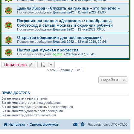
Данила Жоров: «Служить на границе – это почетно!»
Последнее сообщение
Дмитрий 1242
«
11 май 2023, 19:00
Пограничная застава «Дзержинск»: новобранцы,
болотоход и самый мохнатый охранник рубежей
Последнее сообщение
Дмитрий 1242
«
13 янв 2021, 09:58
Открытие общежития для военнослужащих
Последнее сообщение
Дмитрий 1242
«
12 май 2019, 12:24
Настоящая мужская профессия
Последнее сообщение
admin
«
23 фев 2017, 13:41
Новая тема
5 тем • Страница
1
из
1
Перейти
ПРАВА ДОСТУПА
Вы
не можете
начинать темы
Вы
не можете
отвечать на сообщения
Вы
не можете
редактировать свои сообщения
Вы
не можете
удалять свои сообщения
Вы
не можете
добавлять вложения
На портал
Список форумов
Часовой пояс:
UTC+03:00