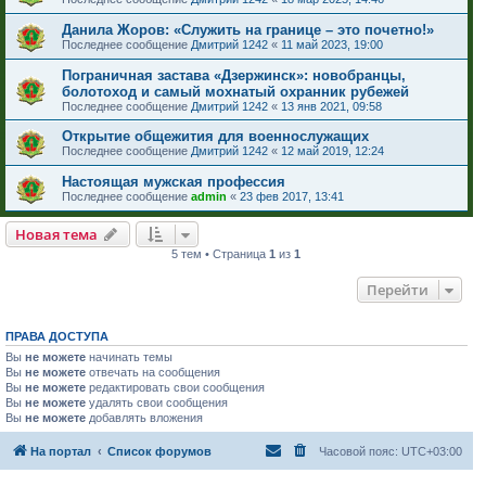
Данила Жоров: «Служить на границе – это почетно!»
Последнее сообщение
Дмитрий 1242
«
11 май 2023, 19:00
Пограничная застава «Дзержинск»: новобранцы,
болотоход и самый мохнатый охранник рубежей
Последнее сообщение
Дмитрий 1242
«
13 янв 2021, 09:58
Открытие общежития для военнослужащих
Последнее сообщение
Дмитрий 1242
«
12 май 2019, 12:24
Настоящая мужская профессия
Последнее сообщение
admin
«
23 фев 2017, 13:41
Новая тема
5 тем • Страница
1
из
1
Перейти
ПРАВА ДОСТУПА
Вы
не можете
начинать темы
Вы
не можете
отвечать на сообщения
Вы
не можете
редактировать свои сообщения
Вы
не можете
удалять свои сообщения
Вы
не можете
добавлять вложения
На портал
Список форумов
Часовой пояс:
UTC+03:00