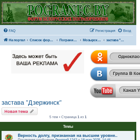
FAQ
Регистрация
Вход
На портал
Список форумов
Пограничные отряды и части
Мозырский пограничный отряд
застава "Дзержинск"
застава "Дзержинск"
Новая тема
5 тем • Страница
1
из
1
Темы
Верность долгу, признанная на высшем уровне..
Последнее сообщение
Дмитрий 1242
«
18 мар 2025, 14:46