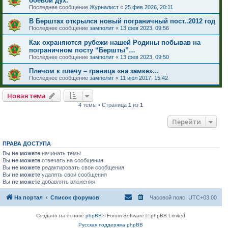
боевой дух.
Последнее сообщение
Журналист
«
25 фев 2026, 20:11
В Берштах открылся новый пограничный пост..2012 год
Последнее сообщение
замполит
«
13 фев 2023, 09:56
Как охраняются рубежи нашей Родины побывав на
пограничном посту “Бершты”…
Последнее сообщение
замполит
«
13 фев 2023, 09:50
Плечом к плечу – граница «на замке»...
Последнее сообщение
замполит
«
11 июл 2017, 15:42
Новая тема
4 темы • Страница
1
из
1
Перейти
ПРАВА ДОСТУПА
Вы
не можете
начинать темы
Вы
не можете
отвечать на сообщения
Вы
не можете
редактировать свои сообщения
Вы
не можете
удалять свои сообщения
Вы
не можете
добавлять вложения
На портал
Список форумов
Часовой пояс:
UTC+03:00
Создано на основе
phpBB
® Forum Software © phpBB Limited
Русская поддержка phpBB