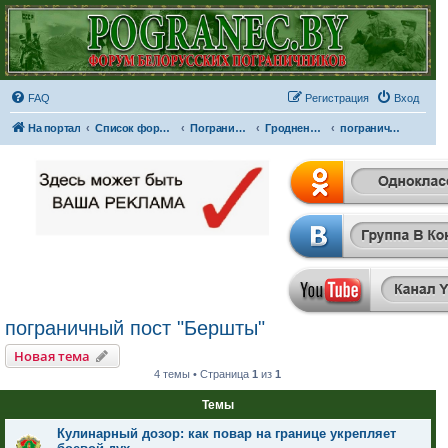
FAQ
Регистрация
Вход
На портал
Список форумов
Пограничные отряды и части
Гродненская пограничная группа
пограничный пост "Бершты"
пограничный пост "Бершты"
Новая тема
4 темы • Страница
1
из
1
Темы
Кулинарный дозор: как повар на границе укрепляет