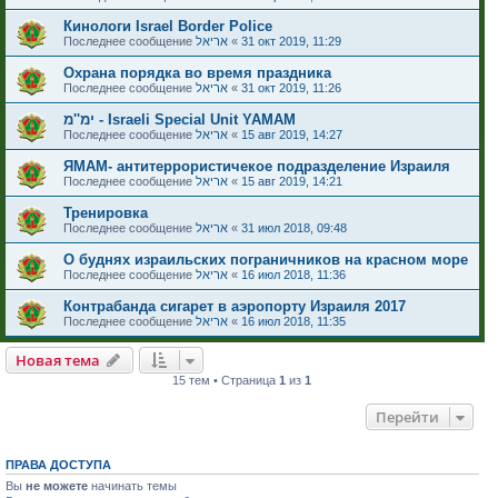
Кинологи Israel Border Police
Последнее сообщение
אריאל
«
31 окт 2019, 11:29
Охрана порядка во время праздника
Последнее сообщение
אריאל
«
31 окт 2019, 11:26
ימ''מ - Israeli Special Unit YAMAM
Последнее сообщение
אריאל
«
15 авг 2019, 14:27
ЯМАМ- антитеррористичекое подразделение Израиля
Последнее сообщение
אריאל
«
15 авг 2019, 14:21
Тренировка
Последнее сообщение
אריאל
«
31 июл 2018, 09:48
О буднях израильских пограничников на красном море
Последнее сообщение
אריאל
«
16 июл 2018, 11:36
Контрабанда сигарет в аэропорту Израиля 2017
Последнее сообщение
אריאל
«
16 июл 2018, 11:35
Новая тема
15 тем • Страница
1
из
1
Перейти
ПРАВА ДОСТУПА
Вы
не можете
начинать темы