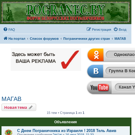
FAQ
Регистрация
Вход
На портал
Список форумов
Пограничники других стран
МАГАВ
МАГАВ
Новая тема
15 тем • Страница
1
из
1
Объявления
С Днем Пограничника из Израиля ! 2018 Тель Авив
Последнее сообщение
אריאל
«
16 июл 2018, 11:33