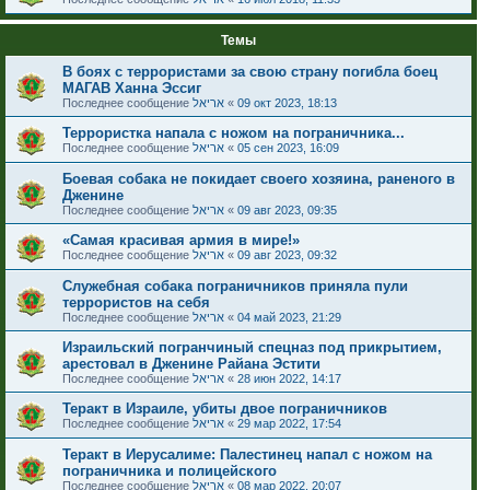
Темы
В боях с террористами за свою страну погибла боец
МАГАВ Ханна Эссиг
Последнее сообщение
אריאל
«
09 окт 2023, 18:13
Террористка напала с ножом на пограничника...
Последнее сообщение
אריאל
«
05 сен 2023, 16:09
Боевая собака не покидает своего хозяина, раненого в
Дженине
Последнее сообщение
אריאל
«
09 авг 2023, 09:35
«Самая красивая армия в мире!»
Последнее сообщение
אריאל
«
09 авг 2023, 09:32
Служебная собака пограничников приняла пули
террористов на себя
Последнее сообщение
אריאל
«
04 май 2023, 21:29
Израильский погранчиный спецназ под прикрытием,
арестовал в Дженине Райана Эстити
Последнее сообщение
אריאל
«
28 июн 2022, 14:17
Теракт в Израиле, убиты двое пограничников
Последнее сообщение
אריאל
«
29 мар 2022, 17:54
Теракт в Иерусалиме: Палестинец напал с ножом на
пограничника и полицейского
Последнее сообщение
אריאל
«
08 мар 2022, 20:07