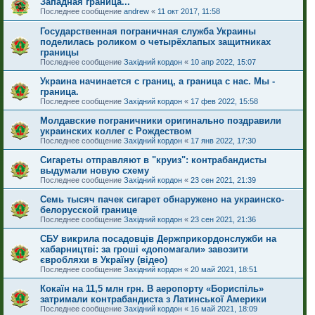
Западная граница...
Последнее сообщение
andrew
«
11 окт 2017, 11:58
Государственная пограничная служба Украины
поделилась роликом о четырёхлапых защитниках
границы
Последнее сообщение
Західний кордон
«
10 апр 2022, 15:07
Украина начинается с границ, а граница с нас. Мы -
граница.
Последнее сообщение
Західний кордон
«
17 фев 2022, 15:58
Молдавские пограничники оригинально поздравили
украинских коллег с Рождеством
Последнее сообщение
Західний кордон
«
17 янв 2022, 17:30
Сигареты отправляют в "круиз": контрабандисты
выдумали новую схему
Последнее сообщение
Західний кордон
«
23 сен 2021, 21:39
Семь тысяч пачек сигарет обнаружено на украинско-
белорусской границе
Последнее сообщение
Західний кордон
«
23 сен 2021, 21:36
СБУ викрила посадовців Держприкордонслужби на
хабарництві: за гроші «допомагали» завозити
євробляхи в Україну (відео)
Последнее сообщение
Західний кордон
«
20 май 2021, 18:51
Кокаїн на 11,5 млн грн. В аеропорту «Бориспіль»
затримали контрабандиста з Латинської Америки
Последнее сообщение
Західний кордон
«
16 май 2021, 18:09