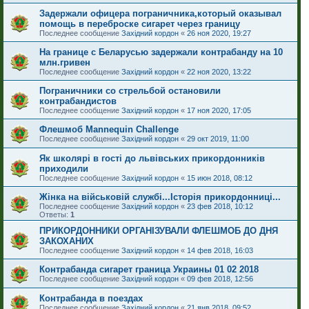
Задержали офицера пограничника,который оказывал
помощь в переброске сигарет через границу
Последнее сообщение
Західний кордон
«
26 ноя 2020, 19:27
На границе с Беларусью задержали контрабанду на 10
млн.гривен
Последнее сообщение
Західний кордон
«
22 ноя 2020, 13:22
Пограничники со стрельбой остановили
контрабандистов
Последнее сообщение
Західний кордон
«
17 ноя 2020, 17:05
Флешмоб Mannequin Challenge
Последнее сообщение
Західний кордон
«
29 окт 2019, 11:00
Як школярі в гості до львівських прикордонників
приходили
Последнее сообщение
Західний кордон
«
15 июн 2018, 08:12
Жінка на військовій службі...Історія прикордонниці...
Последнее сообщение
Західний кордон
«
23 фев 2018, 10:12
Ответы:
1
ПРИКОРДОННИКИ ОРГАНІЗУВАЛИ ФЛЕШМОБ ДО ДНЯ
ЗАКОХАНИХ
Последнее сообщение
Західний кордон
«
14 фев 2018, 16:03
Контрабанда сигарет граница Украины 01 02 2018
Последнее сообщение
Західний кордон
«
09 фев 2018, 12:56
Контрабанда в поездах
Последнее сообщение
Західний кордон
«
21 янв 2018, 09:52