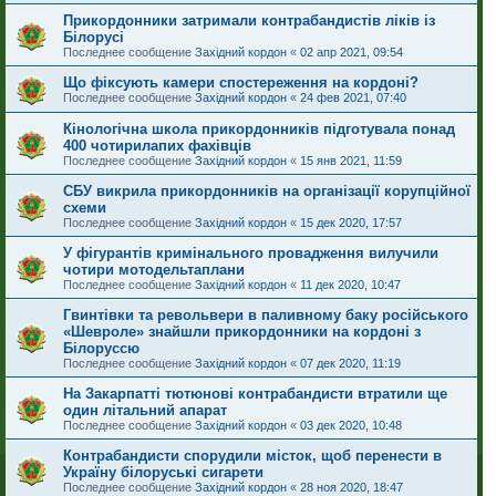
Прикордонники затримали контрабандистів ліків із
Білорусі
Последнее сообщение
Західний кордон
«
02 апр 2021, 09:54
Що фіксують камери спостереження на кордоні?
Последнее сообщение
Західний кордон
«
24 фев 2021, 07:40
Кінологічна школа прикордонників підготувала понад
400 чотирилапих фахівців
Последнее сообщение
Західний кордон
«
15 янв 2021, 11:59
СБУ викрила прикордонників на організації корупційної
схеми
Последнее сообщение
Західний кордон
«
15 дек 2020, 17:57
У фігурантів кримінального провадження вилучили
чотири мотодельтаплани
Последнее сообщение
Західний кордон
«
11 дек 2020, 10:47
Гвинтівки та револьвери в паливному баку російського
«Шевроле» знайшли прикордонники на кордоні з
Білоруссю
Последнее сообщение
Західний кордон
«
07 дек 2020, 11:19
На Закарпатті тютюнові контрабандисти втратили ще
один літальний апарат
Последнее сообщение
Західний кордон
«
03 дек 2020, 10:48
Контрабандисти спорудили місток, щоб перенести в
Україну білоруські сигарети
Последнее сообщение
Західний кордон
«
28 ноя 2020, 18:47