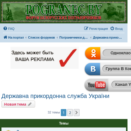
FAQ
Регистрация
Вход
На портал
Список форумов
Пограничники других стран
Державна прикордонна служба України
Державна прикордонна служба України
Новая тема
1
2
След.
32 темы
Темы