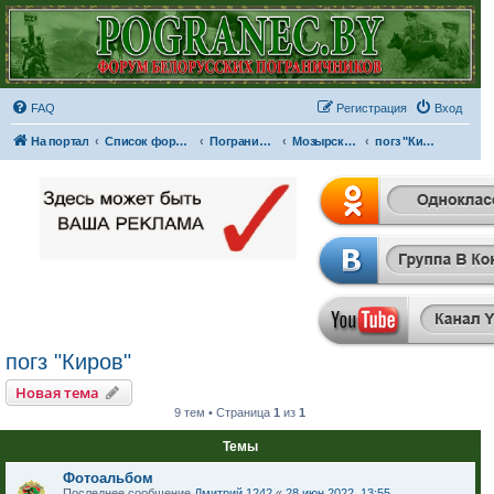
FAQ
Регистрация
Вход
На портал
Список форумов
Пограничные отряды и части
Мозырский пограничный отряд
погз "Киров"
погз "Киров"
Новая тема
9 тем • Страница
1
из
1
Темы
Фотоальбом
Последнее сообщение
Дмитрий 1242
«
28 июн 2022, 13:55