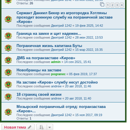
Ответы:
26
1
2
3
4
Сержант Даниил Бекер из агрогородка Хотляны
проходит военную службу на пограничной заставе
«Киров»
Последнее сообщение
Дмитрий 1242
«
19 фев 2025, 14:42
Граница на замке и щит надежен...
Последнее сообщение
Дмитрий 1242
«
28 июн 2022, 13:53
Пограничная жизнь капитана Буты
Последнее сообщение
Дмитрий 1242
«
15 мар 2022, 15:35
ДМБ на погранзаставе «Киров»
Последнее сообщение
admin
«
14 сен 2021, 15:41
Новобранцы на заставе
Последнее сообщение
pogranec
«
05 фев 2019, 17:37
На заставе «Киров» службу несут достойно
Последнее сообщение
andrew
«
20 авг 2018, 11:46
18 страниц своей жизни
Последнее сообщение
andrew
«
20 авг 2018, 11:40
Мозырский пограничный отряд: погранзастава
«Киров»...
Последнее сообщение
Дмитрий 1242
«
15 ноя 2017, 09:19
Ответы:
1
Новая тема