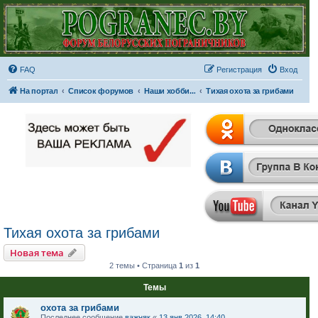
FAQ
Регистрация
Вход
На портал
Список форумов
Наши хобби...
Тихая охота за грибами
Тихая охота за грибами
Новая тема
2 темы • Страница
1
из
1
Темы
охота за грибами
Последнее сообщение
важняк
«
13 янв 2026, 14:40