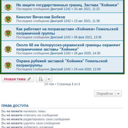
На защите государственных границ. Застава "Хойники"
Последнее сообщение
Дмитрий 1242
«
20 авг 2021, 11:22
Кинолог Вячеслав Бобков
Последнее сообщение
Дмитрий 1242
«
13 авг 2021, 11:38
Как работают на погранзаставе «Хойники» Гомельской
пограничной группы
Последнее сообщение
Дмитрий 1242
«
08 фев 2021, 13:36
Около 60 км белорусско-украинской границы охраняют
пограничники заставы "Хойники"
Последнее сообщение
Дмитрий 1242
«
26 дек 2020, 14:30
Охрана рубежей заставой "Хойники" Гомельской
погрангруппы
Последнее сообщение
Дмитрий 1242
«
24 ноя 2020, 12:08
Новая тема
14 тем • Страница
1
из
1
Перейти
ПРАВА ДОСТУПА
Вы
не можете
начинать темы
Вы
не можете
отвечать на сообщения
Вы
не можете
редактировать свои сообщения
Вы
не можете
удалять свои сообщения
Вы
не можете
добавлять вложения