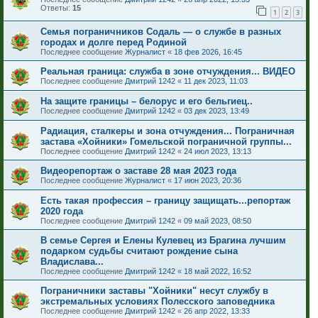
Ответы:
15
1
2
3
Семья пограничников Содаль — о службе в разных
городах и долге перед Родиной
Последнее сообщение
Журналист
«
18 фев 2026, 16:45
Реальная граница: служба в зоне отчуждения... ВИДЕО
Последнее сообщение
Дмитрий 1242
«
11 дек 2023, 11:03
На защите границы – белорус и его бельгиец..
Последнее сообщение
Дмитрий 1242
«
03 дек 2023, 13:49
Радиация, сталкеры и зона отчуждения... Пограничная
застава «Хойники» Гомельской пограничной группы...
Последнее сообщение
Дмитрий 1242
«
24 июл 2023, 13:13
Видеорепортаж о заставе 28 мая 2023 года
Последнее сообщение
Журналист
«
17 июн 2023, 20:36
Есть такая профессия – границу защищать...репортаж
2020 года
Последнее сообщение
Дмитрий 1242
«
09 май 2023, 08:50
В семье Сергея и Елены Кулевец из Брагина лучшим
подарком судьбы считают рождение сына
Владислава...
Последнее сообщение
Дмитрий 1242
«
18 май 2022, 16:52
Пограничники заставы "Хойники" несут службу в
экстремальных условиях Полесского заповедника
Последнее сообщение
Дмитрий 1242
«
26 апр 2022, 13:33