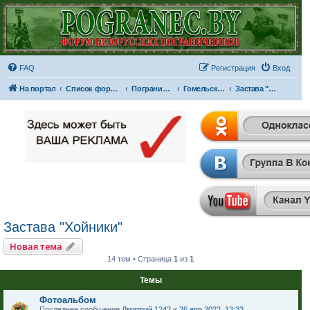
FAQ
Регистрация
Вход
На портал
Список форумов
Пограничные отряды и части
Гомельская пограничная группа
Застава "Хойники"
Застава "Хойники"
Новая тема
14 тем • Страница
1
из
1
Темы
Фотоальбом
Последнее сообщение
Дмитрий 1242
«
26 апр 2022, 13:33