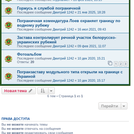
Горжусь я службой пограничной
Последнее сообщение
Дмитрий 1242
«
21 янв 2025, 18:28
Пограничная комендатура Лоев охраняет границу по
водному рубежу
Последнее сообщение
Дмитрий 1242
«
16 июл 2021, 09:43
Застава контролирует речной участок белорусско-
украинских рубежей
Последнее сообщение
Дмитрий 1242
«
09 фев 2021, 11:07
Фотоальбом
Последнее сообщение
Дмитрий 1242
«
10 дек 2020, 15:21
Ответы:
20
1
2
3
Погранзаставу модульного типа открыли на границе с
Украиной
Последнее сообщение
Дмитрий 1242
«
10 дек 2020, 15:17
Новая тема
6 тем • Страница
1
из
1
Перейти
ПРАВА ДОСТУПА
Вы
не можете
начинать темы
Вы
не можете
отвечать на сообщения
Вы
не можете
редактировать свои сообщения