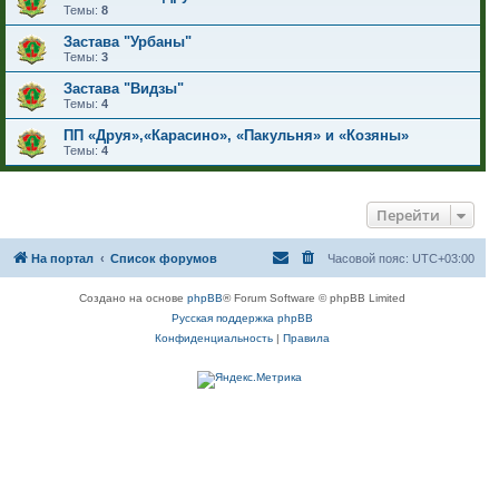
Темы:
8
Застава "Урбаны"
Темы:
3
Застава "Видзы"
Темы:
4
ПП «Друя»,«Карасино», «Пакульня» и «Козяны»
Темы:
4
Перейти
На портал
Список форумов
Часовой пояс:
UTC+03:00
Создано на основе
phpBB
® Forum Software © phpBB Limited
Русская поддержка phpBB
Конфиденциальность
|
Правила