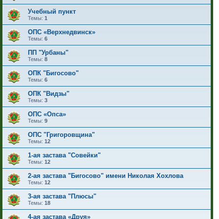
Учебный пункт
Темы:
1
ОПС «Верхнедвинск»
Темы:
6
ПП "Урбаны"
Темы:
8
ОПК "Бигосово"
Темы:
6
ОПК "Видзы"
Темы:
3
ОПС «Опса»
Темы:
9
ОПС "Григоровщина"
Темы:
12
1-ая застава "Совейки"
Темы:
12
2-ая застава "Бигосово" имени Николая Хохлова
Темы:
12
3-ая застава "Плюсы"
Темы:
18
4-ая застава «Друя»