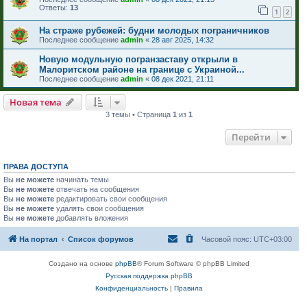
Ответы:
13
1
2
На страже рубежей: будни молодых пограничников
Последнее сообщение
admin
«
28 авг 2025, 14:32
Новую модульную погранзаставу открыли в
Малоритском районе на границе с Украиной...
Последнее сообщение
admin
«
08 дек 2021, 21:11
Новая тема
3 темы • Страница
1
из
1
Перейти
ПРАВА ДОСТУПА
Вы
не можете
начинать темы
Вы
не можете
отвечать на сообщения
Вы
не можете
редактировать свои сообщения
Вы
не можете
удалять свои сообщения
Вы
не можете
добавлять вложения
На портал
Список форумов
Часовой пояс:
UTC+03:00
Создано на основе
phpBB
® Forum Software © phpBB Limited
Русская поддержка phpBB
Конфиденциальность
|
Правила