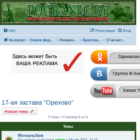
FAQ
Регистрация
Вход
На портал
Список форумов
Пограничные отряды и части
Брестская Краснознаменная пограничная группа имени Ф.Э. Дзержинского
17-ая застава "Орехово"
17-ая застава "Орехово"
Новая тема
3 темы • Страница
1
из
1
Темы
Фотоальбом
Последнее сообщение
admin
«
08 дек 2021, 21:15