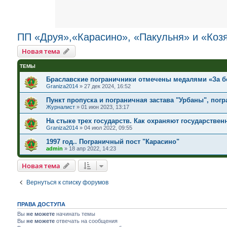
ПП «Друя»,«Карасино», «Пакульня» и «Коз
Новая тема
ТЕМЫ
Браславские пограничники отмечены медалями «За б
Graniza2014
»
27 дек 2024, 16:52
Пункт пропуска и пограничная застава "Урбаны", пог
Журналист
»
01 июн 2023, 13:17
На стыке трех государств. Как охраняют государствен
Graniza2014
»
04 июл 2022, 09:55
1997 год.. Пограничный пост "Карасино"
admin
»
18 апр 2022, 14:23
Новая тема
Вернуться к списку форумов
ПРАВА ДОСТУПА
Вы
не можете
начинать темы
Вы
не можете
отвечать на сообщения