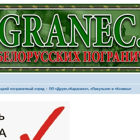
цкий пограничный отряд
ПП «Друя»,«Карасино», «Пакульня» и «Козяны»