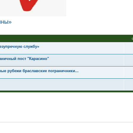
яны»
езупречную службу»
раничный пост "Карасино"
ные рубежи браславские пограничники...