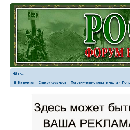
FAQ
На портал
Список форумов
Пограничные отряды и части
Поло