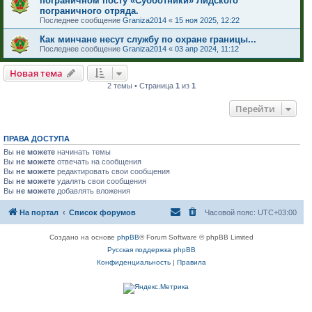
пограничном посту «Субботники» Лидского
пограничного отряда.
Последнее сообщение
Graniza2014
«
15 ноя 2025, 12:22
Как минчане несут службу по охране границы...
Последнее сообщение
Graniza2014
«
03 апр 2024, 11:12
Новая тема
2 темы • Страница
1
из
1
Перейти
ПРАВА ДОСТУПА
Вы
не можете
начинать темы
Вы
не можете
отвечать на сообщения
Вы
не можете
редактировать свои сообщения
Вы
не можете
удалять свои сообщения
Вы
не можете
добавлять вложения
На портал
Список форумов
Часовой пояс:
UTC+03:00
Создано на основе
phpBB
® Forum Software © phpBB Limited
Русская поддержка phpBB
Конфиденциальность
|
Правила