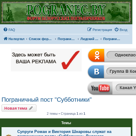
FAQ
Регистрация
Вход
На портал
Список форумов
Пограничные отряды и части
Лидский пограничный отряд
Пограничный пост "Субботники"
Пограничный пост "Субботники"
Новая тема
2 темы • Страница
1
из
1
Темы
Супруги Роман и Виктория Шнаровы служат на