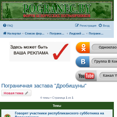
FAQ
Регистрация
Вход
На портал
Список форумов
Пограничные отряды и части
Лидский пограничный отряд
Пограничная застава "Дробишуны"
Пограничная застава "Дробишуны"
Новая тема
4 темы • Страница
1
из
1
Темы
Говорят участники республиканского субботника на