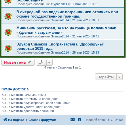
Вороновщине
Последнее сообщение
Журналист
«
01 май 2026, 10:31
В очередной раз лидские пограничники отличись при
охране государственной границы.
Последнее сообщение
Graniza2014
«
21 янв 2025, 18:51
Минчанин рассказал, за что на границе получил знак
«Удзельнік затрымання»
Последнее сообщение
Graniza2014
«
21 янв 2025, 18:41
Эдуард Симаков...погранзастава "Дробишуны",
репортаж 2019 года
Последнее сообщение
Graniza2014
«
28 апр 2023, 15:29
Новая тема
4 темы • Страница
1
из
1
Перейти
ПРАВА ДОСТУПА
Вы
не можете
начинать темы
Вы
не можете
отвечать на сообщения
Вы
не можете
редактировать свои сообщения
Вы
не можете
удалять свои сообщения
Вы
не можете
добавлять вложения
На портал
Список форумов
Часовой пояс:
UTC+03:00