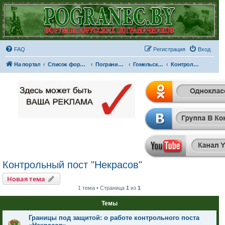
FAQ
Регистрация
Вход
На портал
Список форумов
Пограничные отряды и части
Гомельская пограничная группа
Контрольный пост "Некрасов"
Контрольный пост "Некрасов"
Новая тема
1 тема • Страница
1
из
1
Темы
Границы под защитой: о работе контрольного поста