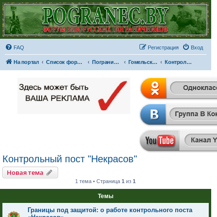
FAQ
Регистрация
Вход
На портал
Список форумов
Пограничные отряды и части
Гомельская пограничная группа
Контрольный пост "Некрасов"
Контрольный пост "Некрасов"
Новая тема
1 тема • Страница
1
из
1
Темы
Границы под защитой: о работе контрольного поста