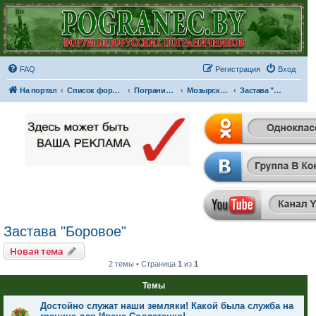
FAQ
Регистрация
Вход
На портал
Список форумов
Пограничные отряды и части
Мозырский пограничный отряд
Застава "Боровое"
Застава "Боровое"
Новая тема
2 темы • Страница
1
из
1
Темы
Достойно служат наши земляки! Какой была служба на