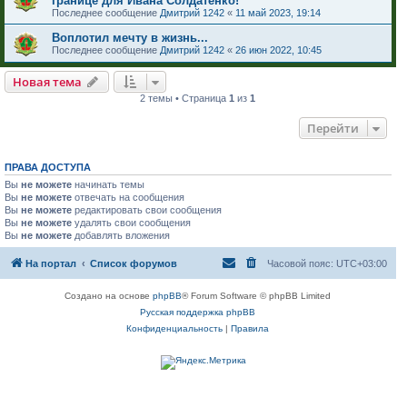
границе для Ивана Солдатенко!
Последнее сообщение
Дмитрий 1242
«
11 май 2023, 19:14
Воплотил мечту в жизнь...
Последнее сообщение
Дмитрий 1242
«
26 июн 2022, 10:45
Новая тема
2 темы • Страница
1
из
1
Перейти
ПРАВА ДОСТУПА
Вы
не можете
начинать темы
Вы
не можете
отвечать на сообщения
Вы
не можете
редактировать свои сообщения
Вы
не можете
удалять свои сообщения
Вы
не можете
добавлять вложения
На портал
Список форумов
Часовой пояс:
UTC+03:00
Создано на основе
phpBB
® Forum Software © phpBB Limited
Русская поддержка phpBB
Конфиденциальность
|
Правила