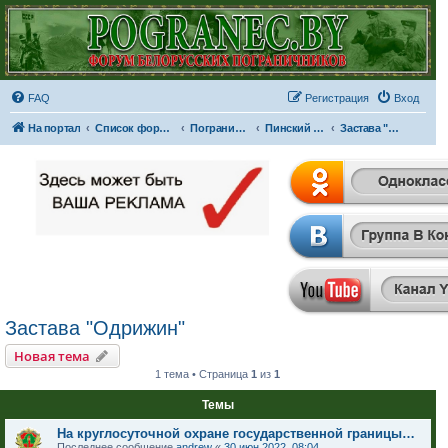
FAQ
Регистрация
Вход
На портал
Список форумов
Пограничные отряды и части
Пинский пограничный отряд
Застава "Одрижин"
Застава "Одрижин"
Новая тема
1 тема • Страница
1
из
1
Темы
На круглосуточной охране государственной границы…
Последнее сообщение
andrew
«
30 июн 2022, 08:04