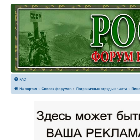
FAQ
На портал
Список форумов
Пограничные отряды и части
Пинс