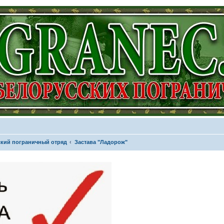
кий пограничный отряд
Застава "Ладорож"