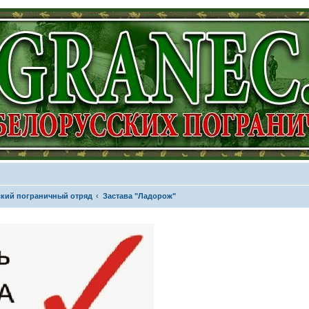
кий пограничный отряд
Застава "Ладорож"