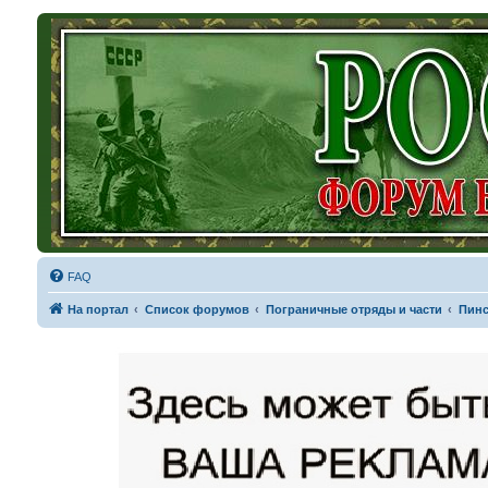
FAQ
На портал
Список форумов
Пограничные отряды и части
Пинс