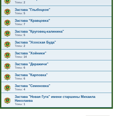
Темы:
2
Застава "Глыбоцкое"
Темы:
5
Застава “Кравцовка”
Темы:
7
Застава "Круговец-калинина"
Темы:
5
Застава "Усохская Буда"
Темы:
2
Застава "Хойники"
Темы:
14
Застава "Деражичи"
Темы:
6
Застава "Карповка"
Темы:
6
Застава "Семеновка"
Темы:
4
Застава "Новая Гута" имени старшины Михаила
Николаева
Темы:
1