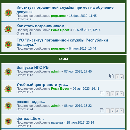
Институт пограничной службы примет на обучение
девушек
Последнее сообщение
pogranec
«
18 фев 2019, 11:45
Ответы:
2
Как стать пограничником...
Последнее сообщение
Рома Брест
«
12 май 2017, 13:14
Ответы:
1
ГУО "Институт пограничной службы Республики
Беларусь"
Последнее сообщение
pogranec
«
04 ноя 2013, 13:44
Темы
Выпуски ИПС РБ
Последнее сообщение
admin
«
07 июл 2025, 17:40
Ответы:
12
1
2
Учебный центр института...
Последнее сообщение
Рома Брест
«
08 авг 2023, 14:41
Ответы:
27
1
2
3
4
разное видео...
Последнее сообщение
admin
«
06 июл 2019, 13:22
Ответы:
24
1
2
3
4
фотоальбом...
Последнее сообщение
наталья
«
18 июл 2017, 23:14
Ответы:
1