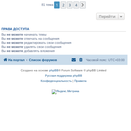
1
2
3
4
След.
81 тема
Перейти
ПРАВА ДОСТУПА
Вы
не можете
начинать темы
Вы
не можете
отвечать на сообщения
Вы
не можете
редактировать свои сообщения
Вы
не можете
удалять свои сообщения
Вы
не можете
добавлять вложения
На портал
Список форумов
Часовой пояс:
UTC+03:00
Создано на основе
phpBB
® Forum Software © phpBB Limited
Русская поддержка phpBB
Конфиденциальность
|
Правила