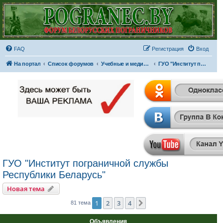
FAQ
Регистрация
Вход
На портал
Список форумов
Учебные и медицинские заведения
ГУО "Институт пограничной службы Республики Беларусь"
ГУО "Институт пограничной службы
Республики Беларусь"
Новая тема
1
2
3
4
След.
81 тема
Объявления