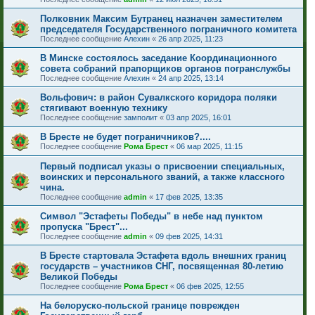
Полковник Максим Бутранец назначен заместителем
председателя Государственного пограничного комитета
Последнее сообщение
Алехин
«
26 апр 2025, 11:23
В Минске состоялось заседание Координационного
совета собраний прапорщиков органов погранслужбы
Последнее сообщение
Алехин
«
24 апр 2025, 13:14
Вольфович: в район Сувалкского коридора поляки
стягивают военную технику
Последнее сообщение
замполит
«
03 апр 2025, 16:01
В Бресте не будет пограничников?....
Последнее сообщение
Рома Брест
«
06 мар 2025, 11:15
Первый подписал указы о присвоении специальных,
воинских и персонального званий, а также классного
чина.
Последнее сообщение
admin
«
17 фев 2025, 13:35
Символ "Эстафеты Победы" в небе над пунктом
пропуска "Брест"...
Последнее сообщение
admin
«
09 фев 2025, 14:31
В Бресте стартовала Эстафета вдоль внешних границ
государств – участников СНГ, посвященная 80-летию
Великой Победы
Последнее сообщение
Рома Брест
«
06 фев 2025, 12:55
На белоруско-польской границе поврежден