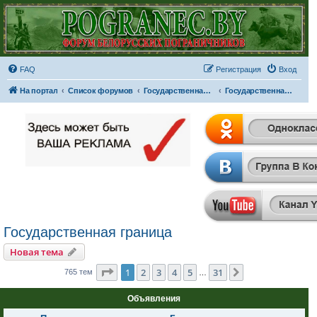
FAQ
Регистрация
Вход
На портал
Список форумов
Государственная граница
Государственная граница
Государственная граница
Новая тема
Страница
1
из
31
1
2
3
4
5
31
След.
765 тем
…
Объявления