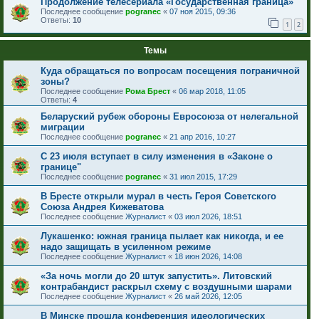
Продолжение телесериала «Государственная граница»
Последнее сообщение
pogranec
«
07 ноя 2015, 09:36
Ответы:
10
1
2
Темы
Куда обращаться по вопросам посещения пограничной
зоны?
Последнее сообщение
Рома Брест
«
06 мар 2018, 11:05
Ответы:
4
Беларуский рубеж обороны Евросоюза от нелегальной
миграции
Последнее сообщение
pogranec
«
21 апр 2016, 10:27
С 23 июля вступает в силу изменения в «Законе о
границе"
Последнее сообщение
pogranec
«
31 июл 2015, 17:29
В Бресте открыли мурал в честь Героя Советского
Союза Андрея Кижеватова
Последнее сообщение
Журналист
«
03 июл 2026, 18:51
Лукашенко: южная граница пылает как никогда, и ее
надо защищать в усиленном режиме
Последнее сообщение
Журналист
«
18 июн 2026, 14:08
«За ночь могли до 20 штук запустить». Литовский
контрабандист раскрыл схему с воздушными шарами
Последнее сообщение
Журналист
«
26 май 2026, 12:05
В Минске прошла конференция идеологических