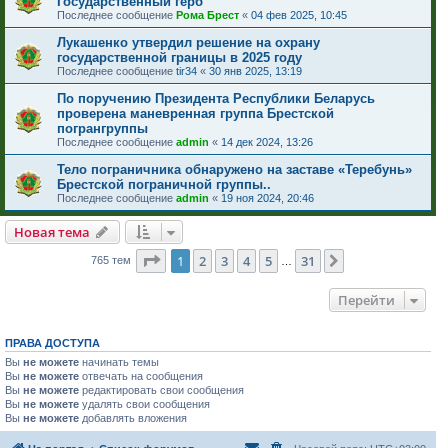
Государственный герб
Последнее сообщение
Рома Брест
«
04 фев 2025, 10:45
Лукашенко утвердил решение на охрану
государственной границы в 2025 году
Последнее сообщение
tir34
«
30 янв 2025, 13:19
По поручению Президента Республики Беларусь
проверена маневренная группа Брестской
погрангруппы
Последнее сообщение
admin
«
14 дек 2024, 13:26
Тело пограничника обнаружено на заставе «Теребунь»
Брестской пограничной группы..
Последнее сообщение
admin
«
19 ноя 2024, 20:46
Новая тема
Страница
1
из
31
1
2
3
4
5
31
След.
765 тем
…
Перейти
ПРАВА ДОСТУПА
Вы
не можете
начинать темы
Вы
не можете
отвечать на сообщения
Вы
не можете
редактировать свои сообщения
Вы
не можете
удалять свои сообщения
Вы
не можете
добавлять вложения