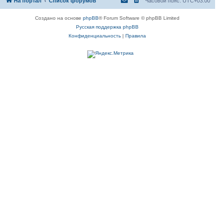
На портал
Список форумов
Часовой пояс:
UTC+03:00
Создано на основе
phpBB
® Forum Software © phpBB Limited
Русская поддержка phpBB
Конфиденциальность
|
Правила