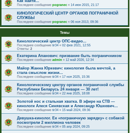
Как найти...
Последнее сообщение
pogranec
«
14 июн 2015, 21:17
КИНОЛОГИЧЕСКИЙ ЦЕНТР ОРГАНОВ ПОГРАНИЧНОЙ
СЛУЖБЫ
Последнее сообщение
pogranec
«
06 ноя 2013, 09:36
Темы
Кинологический центр ОПС-видео...
Последнее сообщение
tir34
«
02 фев 2021, 12:55
Ответы:
2
Екатерина Апанович: призвание быть пограничником
Последнее сообщение
admin
«
12 май 2026, 12:34
Майор Жанна Юркевич: кинология была мечтой, а
стала смыслом жизни...
Последнее сообщение
tir34
«
17 ноя 2025, 15:36
Кинологическому центру органов пограничной службы
Республики Беларусь 24 января — 30 лет!
Последнее сообщение
tir34
«
22 янв 2025, 18:08
Золотой нос и стальная хватка. В эфире на СТВ —
кинологи Алеся Синявская и Александр Юшкевич...
Последнее сообщение
tir34
«
15 май 2024, 09:36
Девушка-кинолог. Ее «пограничную зарядку» с собакой
посмотрели 2 миллиона человек
Последнее сообщение
tir34
«
05 апр 2024, 09:25