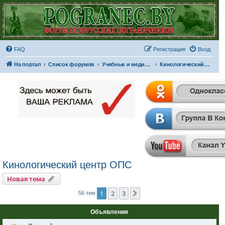
FAQ
Регистрация
Вход
На портал
Список форумов
Учебные и медицинские заведения
Кинологический центр ОПС
Кинологический центр ОПС
Новая тема
1
2
3
След.
56 тем
Объявления