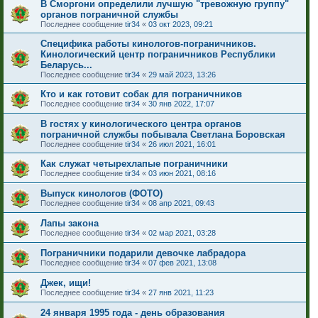
В Сморгони определили лучшую "тревожную группу"
органов пограничной службы
Последнее сообщение
tir34
«
03 окт 2023, 09:21
Специфика работы кинологов-пограничников.
Кинологический центр пограничников Республики
Беларусь...
Последнее сообщение
tir34
«
29 май 2023, 13:26
Кто и как готовит собак для пограничников
Последнее сообщение
tir34
«
30 янв 2022, 17:07
В гостях у кинологического центра органов
пограничной службы побывала Светлана Боровская
Последнее сообщение
tir34
«
26 июл 2021, 16:01
Как служат четырехлапые пограничники
Последнее сообщение
tir34
«
03 июн 2021, 08:16
Выпуск кинологов (ФОТО)
Последнее сообщение
tir34
«
08 апр 2021, 09:43
Лапы закона
Последнее сообщение
tir34
«
02 мар 2021, 03:28
Пограничники подарили девочке лабрадора
Последнее сообщение
tir34
«
07 фев 2021, 13:08
Джек, ищи!
Последнее сообщение
tir34
«
27 янв 2021, 11:23
24 января 1995 года - день образования