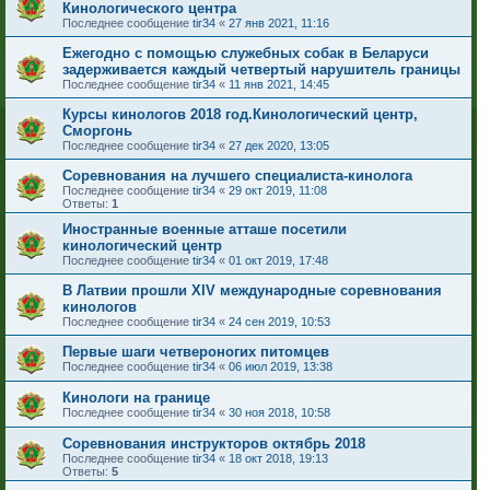
Кинологического центра
Последнее сообщение
tir34
«
27 янв 2021, 11:16
Ежегодно с помощью служебных собак в Беларуси
задерживается каждый четвертый нарушитель границы
Последнее сообщение
tir34
«
11 янв 2021, 14:45
Курсы кинологов 2018 год.Кинологический центр,
Сморгонь
Последнее сообщение
tir34
«
27 дек 2020, 13:05
Соревнования на лучшего специалиста-кинолога
Последнее сообщение
tir34
«
29 окт 2019, 11:08
Ответы:
1
Иностранные военные атташе посетили
кинологический центр
Последнее сообщение
tir34
«
01 окт 2019, 17:48
В Латвии прошли ХIV международные соревнования
кинологов
Последнее сообщение
tir34
«
24 сен 2019, 10:53
Первые шаги четвероногих питомцев
Последнее сообщение
tir34
«
06 июл 2019, 13:38
Кинологи на границе
Последнее сообщение
tir34
«
30 ноя 2018, 10:58
Соревнования инструкторов октябрь 2018
Последнее сообщение
tir34
«
18 окт 2018, 19:13
Ответы:
5