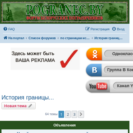
FAQ
Регистрация
Вход
На портал
Список форумов
по страницам истории
История границы...
История границы...
Новая тема
1
2
3
След.
64 темы
Объявления