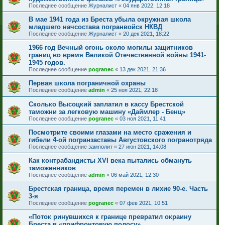
Последнее сообщение
Журналист
«
04 янв 2022, 12:18
В мае 1941 года из Бреста убыла окружная школа
младшего начсостава погранвойск НКВД
Последнее сообщение
Журналист
«
20 дек 2021, 18:22
1966 год Вечный огонь около могилы защитников
границ во время Великой Отечественной войны 1941-
1945 годов.
Последнее сообщение
pogranec
«
13 дек 2021, 21:36
Первая школа пограничной охраны
Последнее сообщение
admin
«
25 ноя 2021, 22:18
Сколько Высоцкий заплатил в кассу Брестской
таможни за легковую машину «Даймлер - Бенц»
Последнее сообщение
pogranec
«
03 ноя 2021, 11:41
Посмотрите своими глазами на место сражения и
гибели 4-ой погранзаставы Августовского погранотряда
Последнее сообщение
замполит
«
27 июн 2021, 14:08
Как контрабандисты XVI века пытались обмануть
таможенников
Последнее сообщение
admin
«
06 май 2021, 12:30
Брестская граница, время перемен в лихие 90-е. Часть
3-я
Последнее сообщение
pogranec
«
07 фев 2021, 10:51
«Поток ринувшихся к границе превратил окраину
Бреста в «прифронтовую полосу»