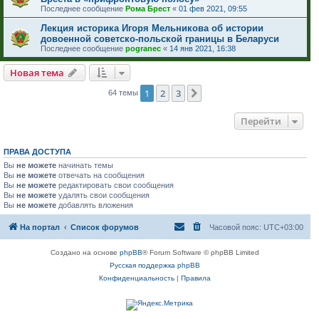
Последнее сообщение
Рома Брест
«
01 фев 2021, 09:55
Лекция историка Игоря Мельникова об истории
довоенной советско-польской границы в Беларуси
Последнее сообщение
pogranec
«
14 янв 2021, 16:38
Новая тема
1
2
3
След.
64 темы
Перейти
ПРАВА ДОСТУПА
Вы
не можете
начинать темы
Вы
не можете
отвечать на сообщения
Вы
не можете
редактировать свои сообщения
Вы
не можете
удалять свои сообщения
Вы
не можете
добавлять вложения
На портал
Список форумов
Часовой пояс:
UTC+03:00
Создано на основе
phpBB
® Forum Software © phpBB Limited
Русская поддержка phpBB
Конфиденциальность
|
Правила