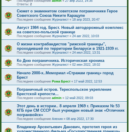
Последнее сообщение
admin
«
27 апр 2023, 14:35
Ответы:
2
Сюжет о знаменитом советском пограничнике Герое
Советского Союза Никите Карацупе
Последнее сообщение
Журналист
«
18 апр 2023, 20:47
Август 1984 год. Брест. Новый автодорожный комплекс
на советско-польской границе
Последнее сообщение
Журналист
«
24 авг 2022, 10:03
О жизни контрабандистов "рижской границы",
проходившей по территории Беларуси в 1921-1939 гг.
Последнее сообщение
Журналист
«
24 июл 2022, 13:31
Ко Дню пограничника. Историческая хроника
Последнее сообщение
Журналист
«
02 июн 2022, 18:02
Начало 2000-х..Мемориал «Стражам границ» город
Брест
Последнее сообщение
Рома Брест
«
17 май 2022, 12:53
Пограничный остров. Тереспольское укрепление
Брестской крепости...
Последнее сообщение
admin
«
12 май 2022, 09:03
Этот день в истории.. 8 апреля 1969 г. Приказом № 53
КГБ при СМ СССР был учрежден новый знак «Отличник
погранвойск»
Последнее сообщение
Алехин
«
08 апр 2022, 17:30
Владимир Арсентьевич Данович, прототип героя из
художественного фильма «Государственная граница»