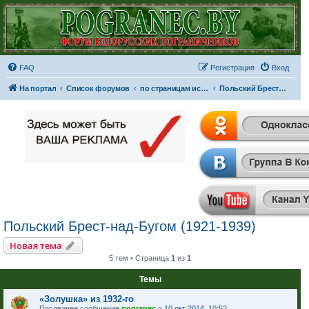
FAQ
Регистрация
Вход
На портал
Список форумов
по страницам истории
Польский Брест-над-Бугом (1921-1939)
Польский Брест-над-Бугом (1921-1939)
Новая тема
5 тем • Страница
1
из
1
Темы
«Золушка» из 1932-го
Последнее сообщение
pogranec
«
10 окт 2014, 10:52