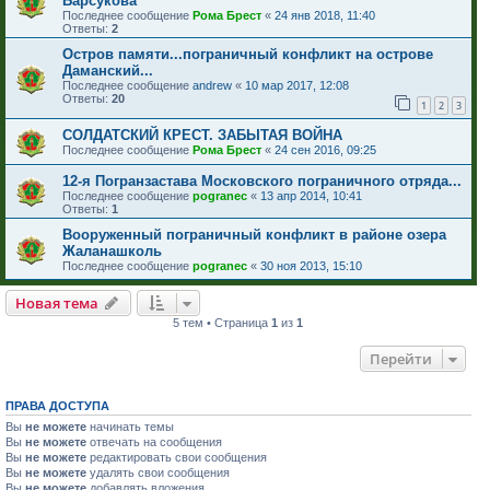
Барсукова
Последнее сообщение
Рома Брест
«
24 янв 2018, 11:40
Ответы:
2
Остров памяти...пограничный конфликт на острове
Даманский...
Последнее сообщение
andrew
«
10 мар 2017, 12:08
Ответы:
20
1
2
3
СОЛДАТСКИЙ КРЕСТ. ЗАБЫТАЯ ВОЙНА
Последнее сообщение
Рома Брест
«
24 сен 2016, 09:25
12-я Погранзастава Московского пограничного отряда...
Последнее сообщение
pogranec
«
13 апр 2014, 10:41
Ответы:
1
Вооруженный пограничный конфликт в районе озера
Жаланашколь
Последнее сообщение
pogranec
«
30 ноя 2013, 15:10
Новая тема
5 тем • Страница
1
из
1
Перейти
ПРАВА ДОСТУПА
Вы
не можете
начинать темы
Вы
не можете
отвечать на сообщения
Вы
не можете
редактировать свои сообщения
Вы
не можете
удалять свои сообщения
Вы
не можете
добавлять вложения