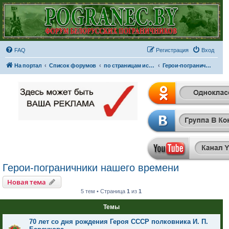
FAQ
Регистрация
Вход
На портал
Список форумов
по страницам истории
Герои-пограничники нашего времени
Герои-пограничники нашего времени
Новая тема
5 тем • Страница
1
из
1
Темы
70 лет со дня рождения Героя СССР полковника И. П.