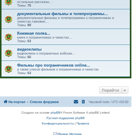
остальные рассказы...
Темы:
75
документальные фильмы и телепрограммы...
документальные фильмы и телепрограммы о пограничниках и
чекистах,таможне....
Темы:
89
Книжная полка...
книги о пограничниках и чекистах...
Темы:
63
видеоклипы
видеоклипы о пограничных войсках...
Темы:
65
Фильмы про пограничников online...
а также список фильмов о пограничниках и чекистах
Темы:
63
Перейти
На портал
Список форумов
Часовой пояс:
UTC+03:00
Создано на основе
phpBB
® Forum Software © phpBB Limited
Русская поддержка phpBB
Конфиденциальность
|
Правила