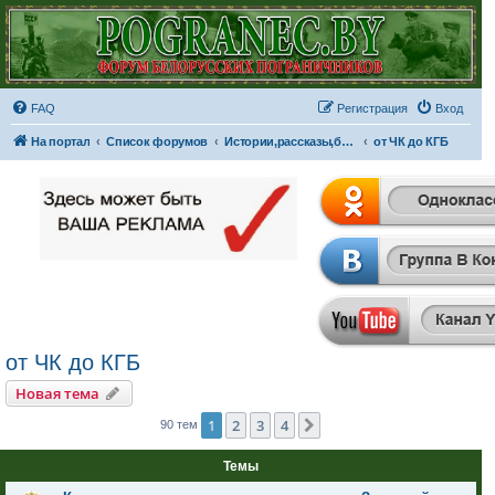
FAQ
Регистрация
Вход
На портал
Список форумов
Истории,рассказы,байки,фильмы...
от ЧК до КГБ
от ЧК до КГБ
Новая тема
1
2
3
4
След.
90 тем
Темы