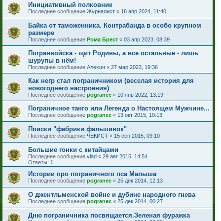
Инициативный полковник
Последнее сообщение
Журналист
«
18 апр 2024, 11:40
Байка от таможенника. Контрабанда в особо крупном
размере
Последнее сообщение
Рома Брест
«
03 апр 2023, 08:39
Погранвойска - щит Родины, а все остальные - лишь
шурупы в нём!
Последнее сообщение
Алехин
«
27 мар 2023, 19:36
Как негр стал пограничником (веселая история для
новогоднего настроения)
Последнее сообщение
pogranec
«
10 янв 2022, 13:19
Пограничное танго или Легенда о Настоящем Мужчине...
Последнее сообщение
pogranec
«
13 окт 2015, 10:13
Поиски "фабрики фальшивок"
Последнее сообщение
ЧЕКИСТ
«
15 сен 2015, 09:10
Большие гонки с китайцами
Последнее сообщение
vlad
«
29 авг 2015, 14:54
Ответы:
1
Истории про пограничного пса Малыша
Последнее сообщение
pogranec
«
25 дек 2014, 12:13
О джентльменской войне и дубине народного гнева
Последнее сообщение
pogranec
«
25 дек 2014, 00:27
Дню пограничника посвящается.Зеленая фуражка