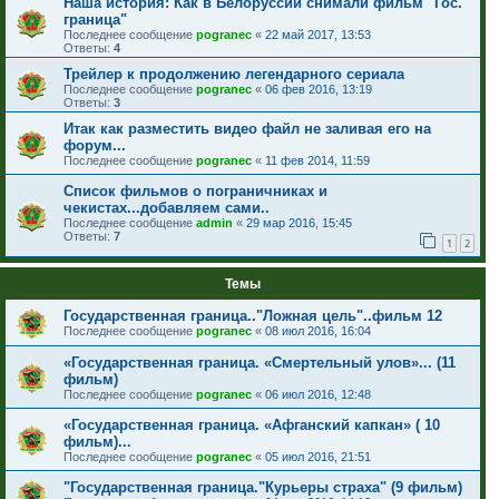
Наша история: Как в Белоруссии снимали фильм "Гос.
граница"
Последнее сообщение
pogranec
«
22 май 2017, 13:53
Ответы:
4
Трейлер к продолжению легендарного сериала
Последнее сообщение
pogranec
«
06 фев 2016, 13:19
Ответы:
3
Итак как разместить видео файл не заливая его на
форум...
Последнее сообщение
pogranec
«
11 фев 2014, 11:59
Список фильмов о пограничниках и
чекистах...добавляем сами..
Последнее сообщение
admin
«
29 мар 2016, 15:45
Ответы:
7
1
2
Темы
Государственная граница.."Ложная цель"..фильм 12
Последнее сообщение
pogranec
«
08 июл 2016, 16:04
«Государственная граница. «Смертельный улов»... (11
фильм)
Последнее сообщение
pogranec
«
06 июл 2016, 12:48
«Государственная граница. «Афганский капкан» ( 10
фильм)...
Последнее сообщение
pogranec
«
05 июл 2016, 21:51
"Государственная граница."Курьеры страха" (9 фильм)