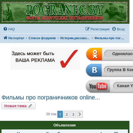
FAQ
Регистрация
Вход
На портал
Список форумов
Истории,рассказы,байки,фильмы...
Фильмы про пограничников online...
Фильмы про пограничников online...
Новая тема
1
2
3
След.
59 тем
Объявления