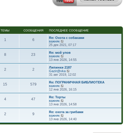
ТЕМЫ
СООБЩЕНИЯ
ПОСЛЕДНЕЕ СООБЩЕНИЕ
Re: Охота с собаками
1
6
П
важняк
е
25 дек 2021, 07:17
р
е
Re: мой улов
8
23
й
П
важняк
т
е
13 янв 2026, 14:55
и
р
к
е
Липинки 2187
2
2
п
й
П
Gazir@vka
о
т
е
31 авг 2019, 12:02
с
и
р
л
к
е
Re: ПОГРАНИЧНАЯ БИБЛИОТЕКА
е
15
579
п
й
П
важняк
д
о
т
е
12 янв 2026, 16:15
н
с
и
р
е
л
к
е
Re: Торты
м
е
4
47
п
й
П
важняк
у
д
о
т
е
13 янв 2026, 14:58
с
н
с
и
р
о
е
л
к
е
Re: охота за грибами
о
м
е
2
9
п
й
П
важняк
б
у
д
о
т
е
13 янв 2026, 14:40
щ
с
н
с
и
р
е
о
е
л
к
е
н
о
м
е
п
й
и
б
у
д
о