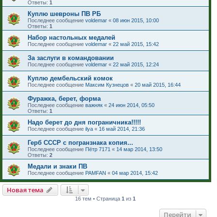
Ответы:
1
Куплю шевроны ПВ РБ
Последнее сообщение
voldemar
«
08 июн 2015, 10:00
Ответы:
1
Набор настольных медалей
Последнее сообщение
voldemar
«
22 май 2015, 15:42
За заслуги в командовании
Последнее сообщение
voldemar
«
22 май 2015, 12:24
Куплю дембельский комок
Последнее сообщение
Максим Кузнецов
«
20 май 2015, 16:44
Фуражка, берет, форма
Последнее сообщение
важняк
«
24 июн 2014, 05:50
Ответы:
1
Надо берет до дня пограничника!!!!!
Последнее сообщение
ilya
«
16 май 2014, 21:36
Герб СССР с погранзнака копия...
Последнее сообщение
Пётр 7171
«
14 мар 2014, 13:50
Ответы:
2
Медали и знаки ПВ
Последнее сообщение
PAMFAN
«
04 мар 2014, 15:42
Новая тема
16 тем • Страница
1
из
1
Перейти