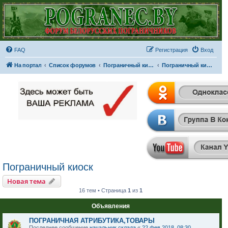
FAQ
Регистрация
Вход
На портал
Список форумов
Пограничный киоск
Пограничный киоск
Пограничный киоск
Новая тема
16 тем • Страница
1
из
1
Объявления
ПОГРАНИЧНАЯ АТРИБУТИКА,ТОВАРЫ
Последнее сообщение
начальник склада
«
22 фев 2018, 08:30