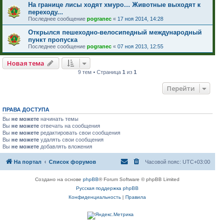
На границе лисы ходят хмуро… Животные выходят к
переходу...
Последнее сообщение
pogranec
«
17 ноя 2014, 14:28
Открылся пешеходно-велосипедный международный
пункт пропуска
Последнее сообщение
pogranec
«
07 ноя 2013, 12:55
Новая тема
9 тем • Страница
1
из
1
Перейти
ПРАВА ДОСТУПА
Вы
не можете
начинать темы
Вы
не можете
отвечать на сообщения
Вы
не можете
редактировать свои сообщения
Вы
не можете
удалять свои сообщения
Вы
не можете
добавлять вложения
На портал
Список форумов
Часовой пояс:
UTC+03:00
Создано на основе
phpBB
® Forum Software © phpBB Limited
Русская поддержка phpBB
Конфиденциальность
|
Правила