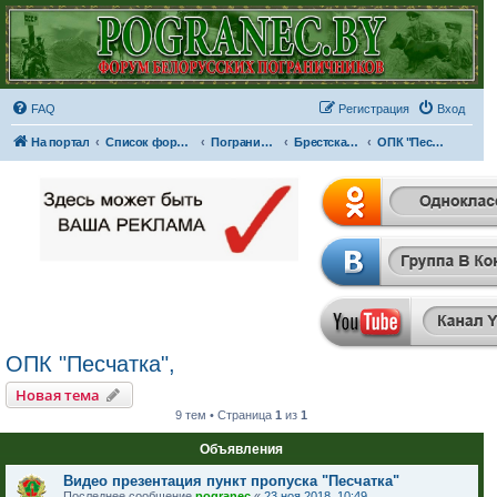
FAQ
Регистрация
Вход
На портал
Список форумов
Пограничные отряды и части
Брестская Краснознаменная пограничная группа имени Ф.Э. Дзержинского
ОПК "Песчатка",
ОПК "Песчатка",
Новая тема
9 тем • Страница
1
из
1
Объявления
Видео презентация пункт пропуска "Песчатка"
Последнее сообщение
pogranec
«
23 ноя 2018, 10:49